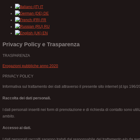
IT
DE
FR
RU
EN
Privacy Policy e Trasparenza
TRASPARENZA
Erogazioni pubbliche anno 2020
PRIVACY POLICY
Informativa sul trattamento dei dati attraverso il presente sito internet (d.lgs 196/2
Raccolta dei dati personali.
I dati personali inseriti nei form di prenotazione e di richiesta di contatto sono util
ambito.
Accesso ai dati.
I dati personali raccolti saranno tratati dal responsabile del trattamento e/o da su