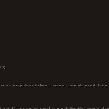
003).
izzati al solo scopo di garantire l'esecuzione delle richieste dell'interessato. I dati 
oi incaricati i quali si attengono scrupolosamente alle disposizioni contenute nella 