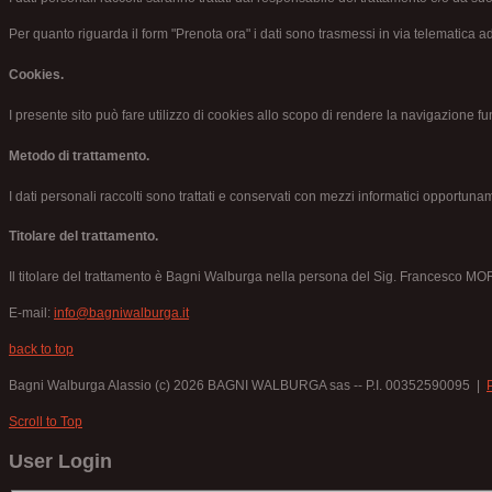
Per quanto riguarda il form "Prenota ora" i dati sono trasmessi in via telematica ad
Cookies.
I presente sito può fare utilizzo di cookies allo scopo di rendere la navigazione 
Metodo di trattamento.
I dati personali raccolti sono trattati e conservati con mezzi informatici opportuna
Titolare del trattamento.
Il titolare del trattamento è Bagni Walburga nella persona del Sig. Francesco MORBIOL
E-mail:
info@bagniwalburga.it
back to top
Bagni Walburga Alassio
(c) 2026 BAGNI WALBURGA sas -- P.I. 00352590095 |
Scroll to Top
User Login